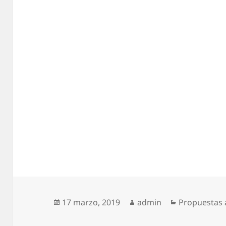
Publicado
17 marzo, 2019
Autor
admin
Categorías
Propuestas 
el