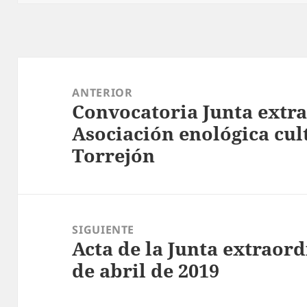
Navegación
de
ANTERIOR
Convocatoria Junta extra
entradas
Entrada
Asociación enológica cul
anterior:
Torrejón
SIGUIENTE
Acta de la Junta extraord
Entrada
de abril de 2019
siguiente: