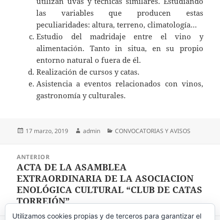
utilizan uvas y técnicas similares. Estudiando
las variables que producen estas
peculiaridades: altura, terreno, climatología…
Estudio del madridaje entre el vino y
alimentación. Tanto in situa, en su propio
entorno natural o fuera de él.
Realización de cursos y catas.
Asistencia a eventos relacionados con vinos,
gastronomía y culturales.
Publicado
17 marzo, 2019
Autor
admin
Categorías
CONVOCATORIAS Y AVISOS
el
Navegación
ANTERIOR
de
ACTA DE LA ASAMBLEA
Entrada
entradas
EXTRAORDINARIA DE LA ASOCIACION
anterior:
ENOLÓGICA CULTURAL “CLUB DE CATAS
TORREJÓN”
Utilizamos cookies propias y de terceros para garantizar el