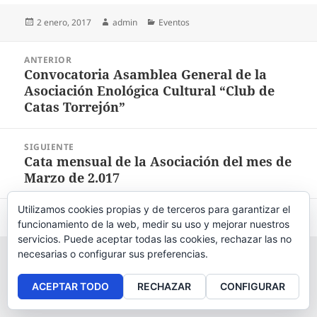
Publicado
2 enero, 2017
Autor
admin
Categorías
Eventos
el
Navegación
ANTERIOR
de
Convocatoria Asamblea General de la
Entrada
entradas
Asociación Enológica Cultural “Club de
anterior:
Catas Torrejón”
SIGUIENTE
Cata mensual de la Asociación del mes de
Entrada
Marzo de 2.017
siguiente:
Utilizamos cookies propias y de terceros para garantizar el
Aviso legal
, políticas de
privacidad
y
cookies
.
funcionamiento de la web, medir su uso y mejorar nuestros
servicios. Puede aceptar todas las cookies, rechazar las no
necesarias o configurar sus preferencias.
ACEPTAR TODO
RECHAZAR
CONFIGURAR