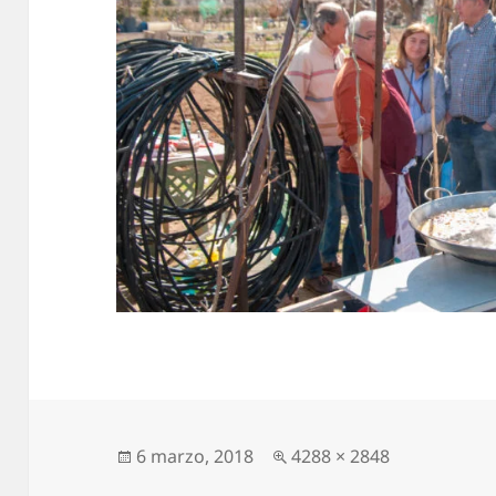
Publicado
6 marzo, 2018
Tamaño
4288 × 2848
el
completo