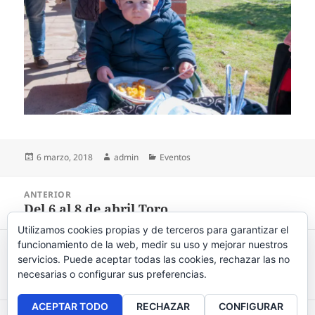
Publicado
6 marzo, 2018
Autor
admin
Categorías
Eventos
el
Navegación
ANTERIOR
de
Del 6 al 8 de abril Toro
Entrada
entradas
anterior:
Utilizamos cookies propias y de terceros para garantizar el
funcionamiento de la web, medir su uso y mejorar nuestros
SIGUIENTE
servicios. Puede aceptar todas las cookies, rechazar las no
El verano ya está aquí y con el vienen las
Entrada
necesarias o configurar sus preferencias.
fiestas de Torrejón
siguiente:
ACEPTAR TODO
RECHAZAR
CONFIGURAR