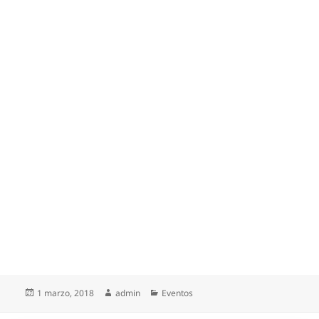
Publicado
1 marzo, 2018
Autor
admin
Categorías
Eventos
el