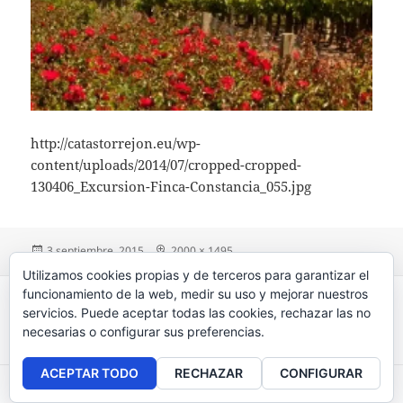
http://catastorrejon.eu/wp-
content/uploads/2014/07/cropped-cropped-
130406_Excursion-Finca-Constancia_055.jpg
Publicado
3 septiembre, 2015
Tamaño
2000 × 1495
el
completo
Utilizamos cookies propias y de terceros para garantizar el
Navegación
funcionamiento de la web, medir su uso y mejorar nuestros
PUBLICADO EN
de
servicios. Puede aceptar todas las cookies, rechazar las no
cropped-cropped-130406_Excursion-
entradas
necesarias o configurar sus preferencias.
Finca-Constancia_055.jpg
ACEPTAR TODO
RECHAZAR
CONFIGURAR
Aviso legal
, políticas de
privacidad
y
cookies
.