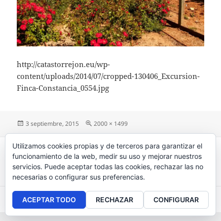
http://catastorrejon.eu/wp-
content/uploads/2014/07/cropped-130406_Excursion-
Finca-Constancia_0554.jpg
Publicado
3 septiembre, 2015
Tamaño
2000 × 1499
el
completo
Navegación
Utilizamos cookies propias y de terceros para garantizar el
PUBLICADO EN
de
funcionamiento de la web, medir su uso y mejorar nuestros
cropped-130406_Excursion-Finca-
entradas
servicios. Puede aceptar todas las cookies, rechazar las no
Constancia_0554.jpg
necesarias o configurar sus preferencias.
Aviso legal
, políticas de
privacidad
y
cookies
.
ACEPTAR TODO
RECHAZAR
CONFIGURAR