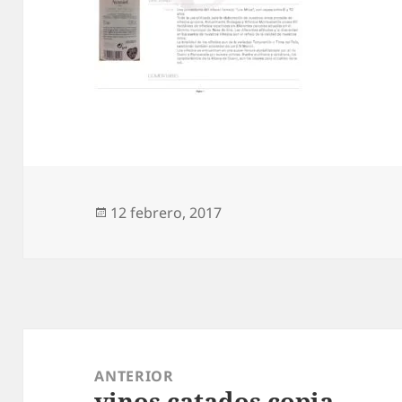
Publicado
12 febrero, 2017
el
Navegación
de
ANTERIOR
vinos catados copia
entradas
Entrada