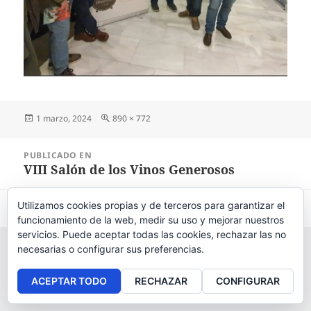
Publicado
1 marzo, 2024
Tamaño
890 × 772
el
completo
Navegación
PUBLICADO EN
de
VIII Salón de los Vinos Generosos
entradas
Utilizamos cookies propias y de terceros para garantizar el
Aviso legal
, políticas de
privacidad
y
cookies
.
funcionamiento de la web, medir su uso y mejorar nuestros
servicios. Puede aceptar todas las cookies, rechazar las no
necesarias o configurar sus preferencias.
ACEPTAR TODO
RECHAZAR
CONFIGURAR