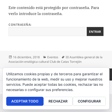
Este contenido está protegido por contraseña. Para
verlo introduce la contraseña.
CONTRASEÑA:
Publicado
16 diciembre, 2018
Categorías
Eventos
Etiquetas
III Asamblea general de la
Asociación enológica cultural Club de Catas Torrejón
el
Paginación
Utilizamos cookies propias y de terceros para garantizar el
PÁGINA
1
de
funcionamiento de la web, medir su uso y mejorar nuestros
entradas
servicios. Puede aceptar todas las cookies, rechazar las no
Página
Aviso legal
, políticas de
privacidad
y
cookies
.
necesarias o configurar sus preferencias.
siguie
ACEPTAR TODO
RECHAZAR
CONFIGURAR