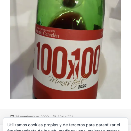
Publicado
28 septiembre, 2022
Tamaño
524 × 731
el
completo
Utilizamos cookies propias y de terceros para garantizar el
Navegación
funcionamiento de la web, medir su uso y mejorar nuestros