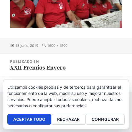
Publicado
15 junio, 2019
Tamaño
1600 × 1200
el
completo
Navegación
PUBLICADO EN
de
XXII Premios Envero
entradas
Aviso legal
, políticas de
privacidad
y
cookies
.
Utilizamos cookies propias y de terceros para garantizar el
funcionamiento de la web, medir su uso y mejorar nuestros
servicios. Puede aceptar todas las cookies, rechazar las no
necesarias o configurar sus preferencias.
ACEPTAR TODO
RECHAZAR
CONFIGURAR