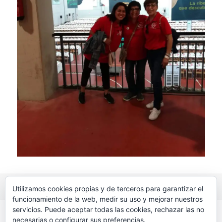
Publicado
15 junio, 2019
Tamaño
1200 × 1600
Utilizamos cookies propias y de terceros para garantizar el
el
completo
funcionamiento de la web, medir su uso y mejorar nuestros
Navegación
servicios. Puede aceptar todas las cookies, rechazar las no
PUBLICADO EN
de
necesarias o configurar sus preferencias.