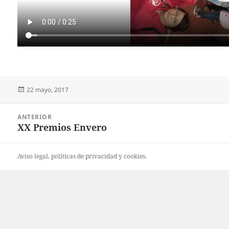
Publicado
22 mayo, 2017
el
Navegación
ANTERIOR
de
XX Premios Envero
Entrada
entradas
anterior:
Aviso legal
, políticas de
privacidad
y
cookies
.