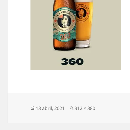
Publicado
13 abril, 2021
Tamaño
312 × 380
el
completo