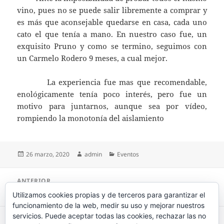
vino, pues no se puede salir libremente a comprar y
es más que aconsejable quedarse en casa, cada uno
cato el que tenía a mano. En nuestro caso fue, un
exquisito Pruno y como se termino, seguimos con
un Carmelo Rodero 9 meses, a cual mejor.
La experiencia fue mas que recomendable,
enológicamente tenía poco interés, pero fue un
motivo para juntarnos, aunque sea por vídeo,
rompiendo la monotonía del aislamiento
Publicado
26 marzo, 2020
Autor
admin
Categorías
Eventos
el
Navegación
ANTERIOR
de
¿Gachada sin gachas? Eso no puede ser
Entrada
Utilizamos cookies propias y de terceros para garantizar el
entradas
anterior:
funcionamiento de la web, medir su uso y mejorar nuestros
servicios. Puede aceptar todas las cookies, rechazar las no
SIGUIENTE