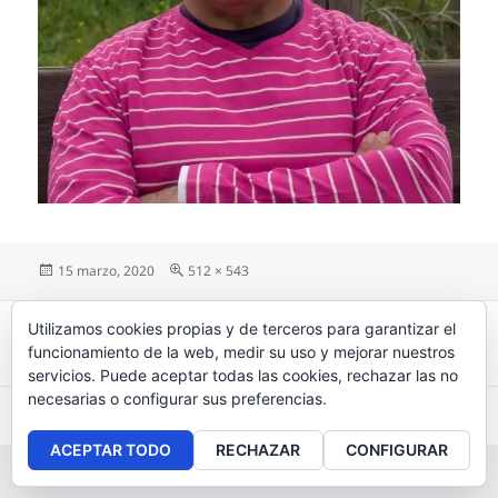
Publicado
15 marzo, 2020
Tamaño
512 × 543
el
completo
Navegación
Utilizamos cookies propias y de terceros para garantizar el
PUBLICADO EN
de
¿Gachada sin gachas? Eso no puede ser
funcionamiento de la web, medir su uso y mejorar nuestros
entradas
servicios. Puede aceptar todas las cookies, rechazar las no
necesarias o configurar sus preferencias.
Aviso legal
, políticas de
privacidad
y
cookies
.
ACEPTAR TODO
RECHAZAR
CONFIGURAR