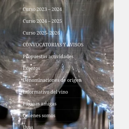
Curso 2023 – 2024
Curso 2024 – 2025
Curso 2025- 2026
CONVOCATORIAS Y AVISOS
Propuestas actividades
Eventos
Denominaciones de origen
Informativo del vino
Páginas amigas
Quienes somos
Uvas