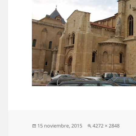
Publicado
15 noviembre, 2015
Tamaño
4272 × 2848
el
completo