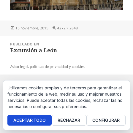
Publicado
15 noviembre, 2015
Tamaño
4272 × 2848
el
completo
Navegación
PUBLICADO EN
de
Excursión a León
entradas
Aviso legal
, políticas de
privacidad
y
cookies
.
Utilizamos cookies propias y de terceros para garantizar el
funcionamiento de la web, medir su uso y mejorar nuestros
servicios. Puede aceptar todas las cookies, rechazar las no
necesarias o configurar sus preferencias.
ACEPTAR TODO
RECHAZAR
CONFIGURAR