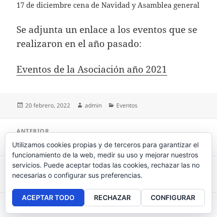
17 de diciembre cena de Navidad y Asamblea general
Se adjunta un enlace a los eventos que se
realizaron en el año pasado:
Eventos de la Asociación año 2021
Publicado
20 febrero, 2022
Autor
admin
Categorías
Eventos
el
Navegación
ANTERIOR
de
VI Asamblea general de la Asociación
Entrada
Utilizamos cookies propias y de terceros para garantizar el
entradas
anterior:
funcionamiento de la web, medir su uso y mejorar nuestros
servicios. Puede aceptar todas las cookies, rechazar las no
SIGUIENTE
necesarias o configurar sus preferencias.
Cata de preparación al verano de 2022
Entrada
siguiente:
ACEPTAR TODO
RECHAZAR
CONFIGURAR
Aviso legal
, políticas de
privacidad
y
cookies
.