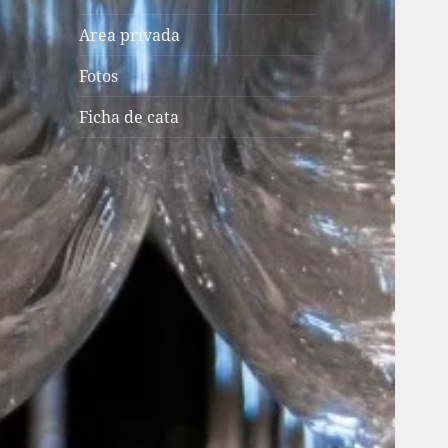
Area privada
Fotos
Ficha de cata