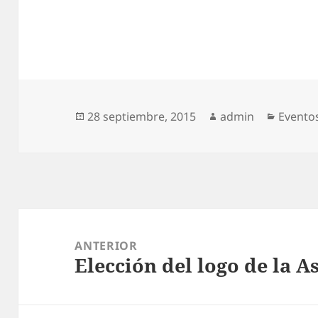
Publicado
28 septiembre, 2015
Autor
admin
Catego
Evento
el
Navegación
de
ANTERIOR
Elección del logo de la A
entradas
Entrada
anterior: