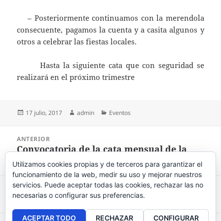
– Posteriormente continuamos con la merendola
consecuente, pagamos la cuenta y a casita algunos y
otros a celebrar las fiestas locales.
Hasta la siguiente cata que con seguridad se
realizará en el próximo trimestre
Publicado
17 julio, 2017
Autor
admin
Categorías
Eventos
el
Navegación
ANTERIOR
de
Convocatoria de la cata mensual de la
Entrada
entradas
Asociación de Junio de 2.017
anterior:
Utilizamos cookies propias y de terceros para garantizar el
funcionamiento de la web, medir su uso y mejorar nuestros
servicios. Puede aceptar todas las cookies, rechazar las no
SIGUIENTE
necesarias o configurar sus preferencias.
Cata mensual septiembre 2017
Entrada
siguiente:
ACEPTAR TODO
RECHAZAR
CONFIGURAR