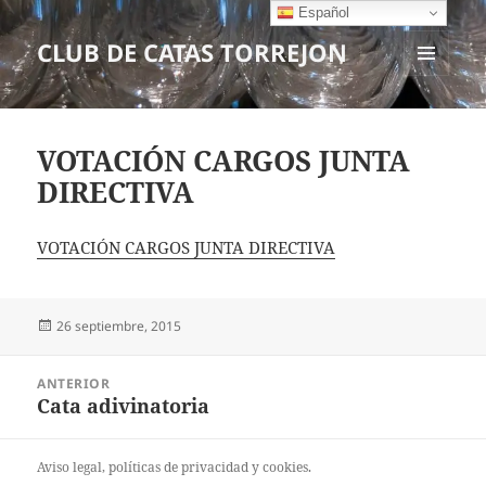
Español
CLUB DE CATAS TORREJON
MENÚ
Y
WIDGETS
VOTACIÓN CARGOS JUNTA
DIRECTIVA
VOTACIÓN CARGOS JUNTA DIRECTIVA
Publicado
26 septiembre, 2015
el
Navegación
ANTERIOR
de
Cata adivinatoria
Entrada
entradas
anterior:
Aviso legal
, políticas de
privacidad
y
cookies
.