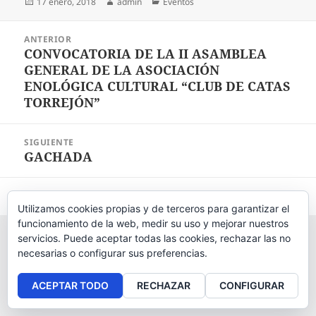
Publicado
17 enero, 2018
Autor
admin
Categorías
Eventos
el
Navegación
ANTERIOR
de
CONVOCATORIA DE LA II ASAMBLEA
Entrada
entradas
GENERAL DE LA ASOCIACIÓN
anterior:
ENOLÓGICA CULTURAL “CLUB DE CATAS
TORREJÓN”
SIGUIENTE
GACHADA
Entrada
siguiente:
Aviso legal
, políticas de
privacidad
y
cookies
.
Utilizamos cookies propias y de terceros para garantizar el
funcionamiento de la web, medir su uso y mejorar nuestros
servicios. Puede aceptar todas las cookies, rechazar las no
necesarias o configurar sus preferencias.
ACEPTAR TODO
RECHAZAR
CONFIGURAR