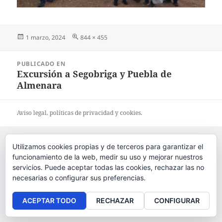
Publicado
1 marzo, 2024
Tamaño
844 × 455
el
completo
Navegación
PUBLICADO EN
de
Excursión a Segobriga y Puebla de
entradas
Almenara
Aviso legal
, políticas de
privacidad
y
cookies
.
Utilizamos cookies propias y de terceros para garantizar el
funcionamiento de la web, medir su uso y mejorar nuestros
servicios. Puede aceptar todas las cookies, rechazar las no
necesarias o configurar sus preferencias.
ACEPTAR TODO
RECHAZAR
CONFIGURAR