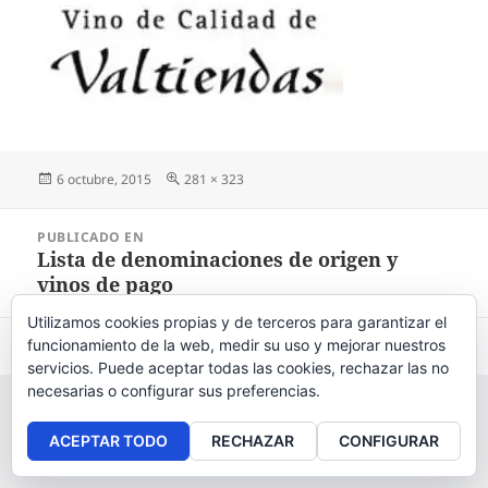
Publicado
6 octubre, 2015
Tamaño
281 × 323
el
completo
Navegación
PUBLICADO EN
de
Lista de denominaciones de origen y
entradas
vinos de pago
Utilizamos cookies propias y de terceros para garantizar el
funcionamiento de la web, medir su uso y mejorar nuestros
Aviso legal
, políticas de
privacidad
y
cookies
.
servicios. Puede aceptar todas las cookies, rechazar las no
necesarias o configurar sus preferencias.
ACEPTAR TODO
RECHAZAR
CONFIGURAR