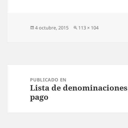
Publicado
4 octubre, 2015
Tamaño
113 × 104
el
completo
Navegación
de
PUBLICADO EN
Lista de denominaciones 
entradas
pago