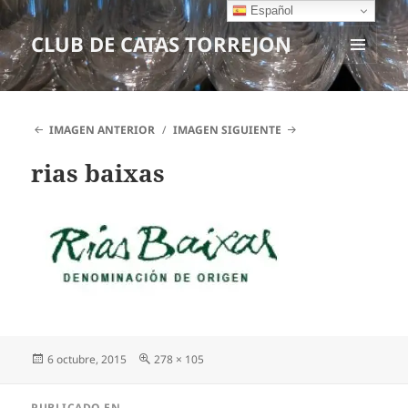
Español
CLUB DE CATAS TORREJON
MENÚ
Y
WIDGETS
IMAGEN ANTERIOR
IMAGEN SIGUIENTE
rias baixas
Publicado
6 octubre, 2015
Tamaño
278 × 105
el
completo
Navegación
PUBLICADO EN