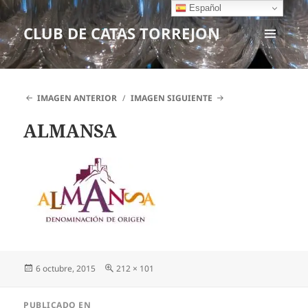
Español
CLUB DE CATAS TORREJON
MENÚ
Y
WIDGETS
IMAGEN ANTERIOR
IMAGEN SIGUIENTE
ALMANSA
Publicado
6 octubre, 2015
Tamaño
212 × 101
el
completo
Navegación
PUBLICADO EN