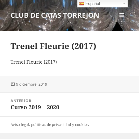
Español
CLUB DE CATAS TORREJON
MENÚ
Y
WIDGETS
Trenel Fleurie (2017)
Trenel Fleurie (2017)
Publicado
9 diciembre, 2019
el
Navegación
ANTERIOR
de
Curso 2019 – 2020
Entrada
entradas
anterior:
Aviso legal
, políticas de
privacidad
y
cookies
.