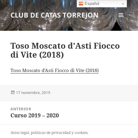
Español
CLUB DE CATAS TORREJON
MENÚ
Y
WIDGETS
Toso Moscato d’Asti Fiocco
di Vite (2018)
Toso Moscato d'Asti Fiocco di Vite (2018)
Publicado
17 noviembre, 2019
el
Navegación
ANTERIOR
de
Curso 2019 – 2020
Entrada
entradas
anterior:
Aviso legal
, políticas de
privacidad
y
cookies
.