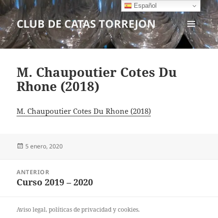
Español
CLUB DE CATAS TORREJON
MENÚ
Y
WIDGETS
M. Chaupoutier Cotes Du
Rhone (2018)
M. Chaupoutier Cotes Du Rhone (2018)
Publicado
5 enero, 2020
el
Navegación
ANTERIOR
de
Curso 2019 – 2020
Entrada
entradas
anterior:
Aviso legal
, políticas de
privacidad
y
cookies
.