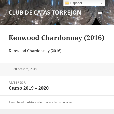
Español
CLUB DE CATAS TORREJON
MENÚ
Y
WIDGETS
Kenwood Chardonnay (2016)
Kenwood Chardonnay (2016)
Publicado
20 octubre, 2019
el
Navegación
ANTERIOR
de
Curso 2019 – 2020
Entrada
entradas
anterior:
Aviso legal
, políticas de
privacidad
y
cookies
.