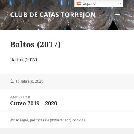
Español
CLUB DE CATAS TORREJON
MENÚ
Y
WIDGETS
Baltos (2017)
Baltos (2017)
Publicado
16 febrero, 2020
el
Navegación
ANTERIOR
de
Curso 2019 – 2020
Entrada
entradas
anterior:
Aviso legal
, políticas de
privacidad
y
cookies
.