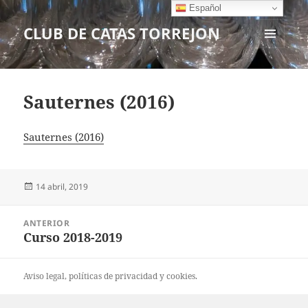
Español
CLUB DE CATAS TORREJON
MENÚ
Y
WIDGETS
Sauternes (2016)
Sauternes (2016)
Publicado
14 abril, 2019
el
Navegación
ANTERIOR
de
Curso 2018-2019
Entrada
entradas
anterior:
Aviso legal
, políticas de
privacidad
y
cookies
.