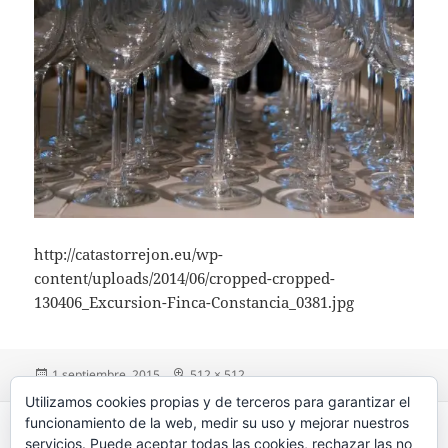
http://catastorrejon.eu/wp-
content/uploads/2014/06/cropped-cropped-
130406_Excursion-Finca-Constancia_0381.jpg
Publicado
1 septiembre, 2015
Tamaño
512 × 512
el
completo
Utilizamos cookies propias y de terceros para garantizar el
Navegación
funcionamiento de la web, medir su uso y mejorar nuestros
PUBLICADO EN
de
servicios. Puede aceptar todas las cookies, rechazar las no