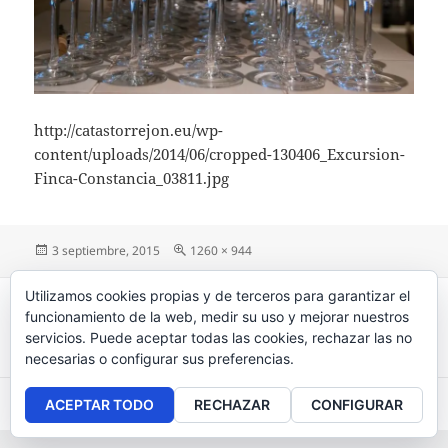
http://catastorrejon.eu/wp-
content/uploads/2014/06/cropped-130406_Excursion-
Finca-Constancia_03811.jpg
Publicado
3 septiembre, 2015
Tamaño
1260 × 944
el
completo
Navegación
Utilizamos cookies propias y de terceros para garantizar el
PUBLICADO EN
de
funcionamiento de la web, medir su uso y mejorar nuestros
cropped-130406_Excursion-Finca-
entradas
servicios. Puede aceptar todas las cookies, rechazar las no
Constancia_03811.jpg
necesarias o configurar sus preferencias.
Aviso legal
, políticas de
privacidad
y
cookies
.
ACEPTAR TODO
RECHAZAR
CONFIGURAR