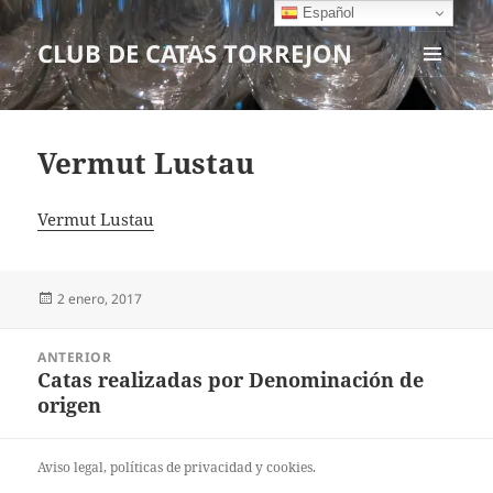
Español
CLUB DE CATAS TORREJON
MENÚ
Y
WIDGETS
Vermut Lustau
Vermut Lustau
Publicado
2 enero, 2017
el
Navegación
ANTERIOR
de
Catas realizadas por Denominación de
Entrada
entradas
origen
anterior:
Aviso legal
, políticas de
privacidad
y
cookies
.