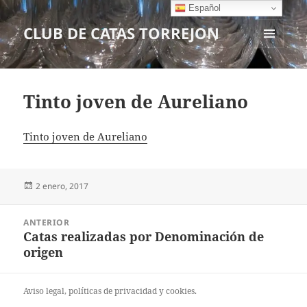
Español
CLUB DE CATAS TORREJON
MENÚ
Y
WIDGETS
Tinto joven de Aureliano
Tinto joven de Aureliano
Publicado
2 enero, 2017
el
Navegación
ANTERIOR
de
Catas realizadas por Denominación de
Entrada
entradas
origen
anterior:
Aviso legal
, políticas de
privacidad
y
cookies
.