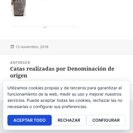
Publicado
15 noviembre, 2018
el
Navegación
ANTERIOR
de
Catas realizadas por Denominación de
Entrada
entradas
origen
anterior:
Utilizamos cookies propias y de terceros para garantizar el
Aviso legal
, políticas de
privacidad
y
cookies
.
funcionamiento de la web, medir su uso y mejorar nuestros
servicios. Puede aceptar todas las cookies, rechazar las no
necesarias o configurar sus preferencias.
ACEPTAR TODO
RECHAZAR
CONFIGURAR