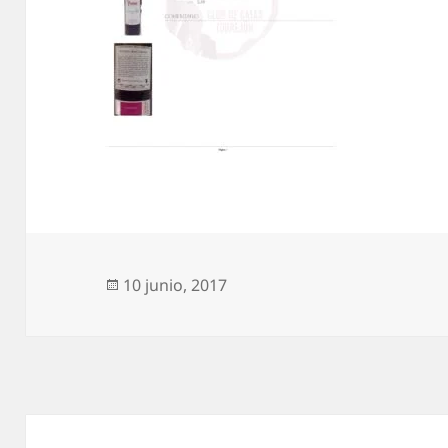
Publicado
10 junio, 2017
el
Navegación