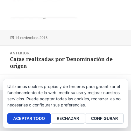
Publicado
14 noviembre, 2018
el
Navegación
ANTERIOR
de
Catas realizadas por Denominación de
Entrada
entradas
origen
anterior:
Aviso legal
, políticas de
privacidad
y
cookies
.
Utilizamos cookies propias y de terceros para garantizar el
funcionamiento de la web, medir su uso y mejorar nuestros
servicios. Puede aceptar todas las cookies, rechazar las no
necesarias o configurar sus preferencias.
ACEPTAR TODO
RECHAZAR
CONFIGURAR