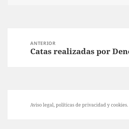
Navegación
de
ANTERIOR
Catas realizadas por De
entradas
Entrada
anterior:
Aviso legal
, políticas de
privacidad
y
cookies
.