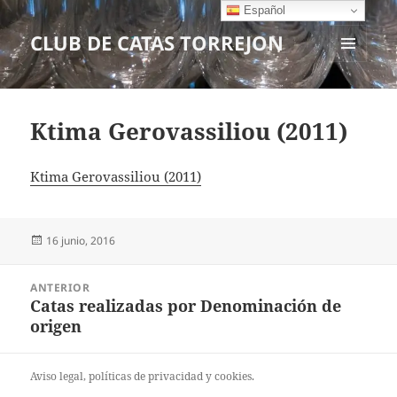
Español
CLUB DE CATAS TORREJON
MENÚ
Y
WIDGETS
Ktima Gerovassiliou (2011)
Ktima Gerovassiliou (2011)
Publicado
16 junio, 2016
el
Navegación
ANTERIOR
de
Catas realizadas por Denominación de
Entrada
entradas
origen
anterior:
Aviso legal
, políticas de
privacidad
y
cookies
.