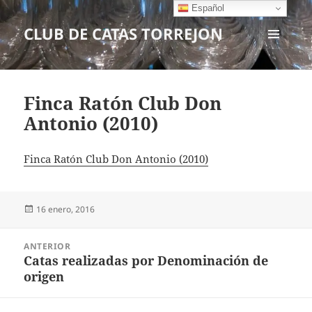
Español
CLUB DE CATAS TORREJON
MENÚ
Y
WIDGETS
Finca Ratón Club Don
Antonio (2010)
Finca Ratón Club Don Antonio (2010)
Publicado
16 enero, 2016
el
Navegación
ANTERIOR
de
Catas realizadas por Denominación de
Entrada
entradas
origen
anterior: