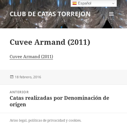
Español
CLUB DE CATAS TORREJON
MENÚ
Y
WIDGETS
Cuvee Armand (2011)
Cuvee Armand (2011)
Publicado
18 febrero, 2016
el
Navegación
ANTERIOR
de
Catas realizadas por Denominación de
Entrada
entradas
origen
anterior:
Aviso legal
, políticas de
privacidad
y
cookies
.