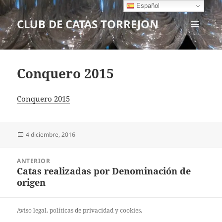
Español
CLUB DE CATAS TORREJON
MENÚ
Y
WIDGETS
Conquero 2015
Conquero 2015
Publicado
4 diciembre, 2016
el
Navegación
ANTERIOR
de
Catas realizadas por Denominación de
Entrada
entradas
origen
anterior:
Aviso legal
, políticas de
privacidad
y
cookies
.