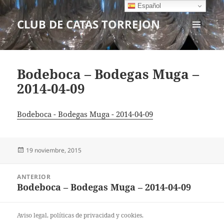
Español
CLUB DE CATAS TORREJON
MENÚ
Y
WIDGETS
Bodeboca – Bodegas Muga –
2014-04-09
Bodeboca - Bodegas Muga - 2014-04-09
Publicado
19 noviembre, 2015
el
Navegación
ANTERIOR
de
Bodeboca – Bodegas Muga – 2014-04-09
Entrada
entradas
anterior:
Aviso legal
, políticas de
privacidad
y
cookies
.