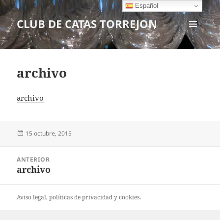
Español
CLUB DE CATAS TORREJON
MENÚ
Y
WIDGETS
archivo
archivo
Publicado
15 octubre, 2015
el
Navegación
ANTERIOR
de
archivo
Entrada
entradas
anterior:
Aviso legal
, políticas de
privacidad
y
cookies
.